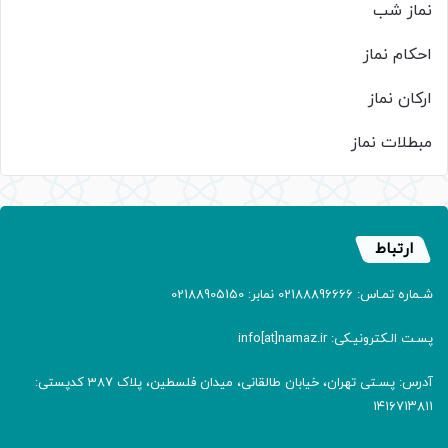
نماز شب
احکام نماز
ارکان نماز
مبطلات نماز
ارتباط
شـماره تمـاس: 02188896666 نمابر: 02188905150
پسـت الـکترونیـکی: info[at]namaz.ir
آدرس: پسـتی تهران، خیابان طالقانی، میدان فلسطین، پلاک 387 کدپستی:
۱۴۱۶۷۱۳۸۱۱