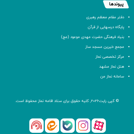
پیوندها
دفتر مقام معظم رهبری
پایگاه درسهایی از قرآن
بنیاد فرهنگی حضرت مهدی موعود (عج)
مجمع خیرین مسجد ساز
مرکز تخصصی نماز
هتل نماز مشهد
سامانه نماز من
© کپی رایت2026, کلیه حقوق برای ستاد اقامه
نماز
محفوظ است.
آپارات
بله
اینستاگرام
ایتا
شنوتو