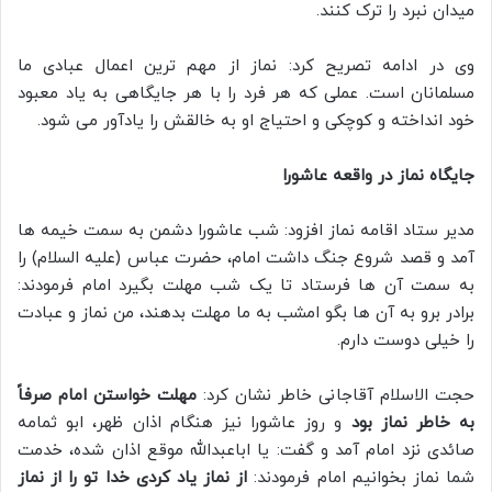
میدان نبرد را ترک کنند.
وی در ادامه تصریح کرد: نماز از مهم ترین اعمال عبادی ما
مسلمانان است. عملی که هر فرد را با هر جایگاهی به یاد معبود
خود انداخته و کوچکی و احتیاج او به خالقش را یادآور می شود.
جایگاه نماز در واقعه عاشورا
مدیر ستاد اقامه نماز افزود: شب عاشورا دشمن به سمت خیمه ها
آمد و قصد شروع جنگ داشت امام، حضرت عباس (علیه السلام) را
به سمت آن ها فرستاد تا یک شب مهلت بگیرد امام فرمودند:
برادر برو به آن ها بگو امشب به ما مهلت بدهند، من نماز و عبادت
را خیلی دوست دارم.
حجت الاسلام آقاجانی خاطر نشان کرد:
مهلت خواستن امام صرفاً
به خاطر نماز بود
و روز عاشورا نیز هنگام اذان ظهر، ابو ثمامه
صائدی نزد امام آمد و گفت: یا اباعبدالله موقع اذان شده، خدمت
شما نماز بخوانیم امام فرمودند:
از نماز یاد کردی خدا تو را از نماز