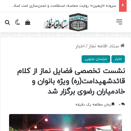
سروده‌ «اربعین»؛ روایت حماسه، استقامت و تمدن‌سازی امت اسلامی
فهرست
تغییر پ
مشاهده سبد 
جس
ستاد اقامه نماز
/
اخبار
اخبار
خراسان جنوبی
نشست تخصصی فضایل نماز از کلام
قائدشهیدامت(ره) ویژه بانوان و
خادمیاران رضوی برگزار شد
0
زمان مطالعه یک دقیقه