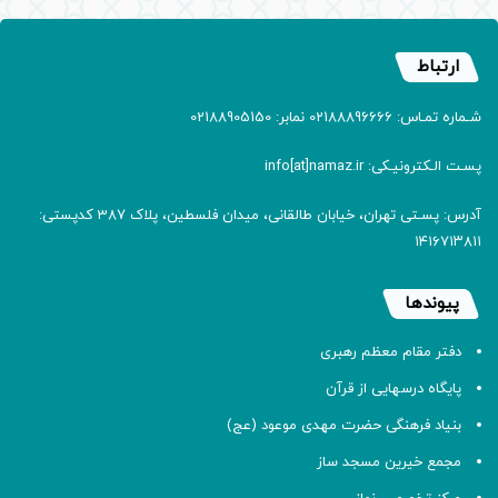
ارتباط
شـماره تمـاس: 02188896666 نمابر: 02188905150
پسـت الـکترونیـکی: info[at]namaz.ir
آدرس: پسـتی تهران، خیابان طالقانی، میدان فلسطین، پلاک 387 کدپستی:
۱۴۱۶۷۱۳۸۱۱
پیوندها
دفتر مقام معظم رهبری
پایگاه درسهایی از قرآن
بنیاد فرهنگی حضرت مهدی موعود (عج)
مجمع خیرین مسجد ساز