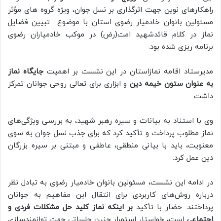
راهکارهای نوین جهت اثرگذاری بر نسل جوان، ویژه گروه های مؤثر
مسئولین بانوان خادمیار رضوی استان با موضوع تبیین فضایل
نماز در کلام قائدشهید امت(رض) در موکب خادمیاران رضوی
برنامه ریزی شده بود.
مدیرستاد اقامه نمازاستان در این نشست بر اهمیت
جایگاه نماز
به عنوان ستون خیمه دین
و ابزاری برای تعالی روحی جوانان تمرکز
داشت.
وی با استناد به بیانات و سیره رهبر شهید، به بررسی ویژگی‌های
نماز مطلوب پرداخت و تأکید کرد که برای جذب نسل جوان به سوی
معنویت، باید با بیانی منطقی، عاطفی و مبتنی بر سیره بزرگان
دین عمل کرد.
در ادامه این نشست، مسئولین بانوان خادمیار رضوی به تبادل نظر
درباره روش‌های کاربردی برای انتقال این مفاهیم به جوانان
پرداختند. حضار با تأکید
بر اینکه نماز کلید حل مشکلات فردی و
اجتماعی
است، خواستار استمرار چنین جلساتی جهت توانمندسازی