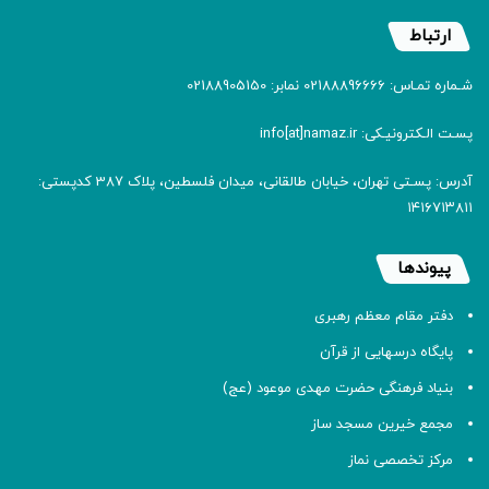
ارتباط
شـماره تمـاس: 02188896666 نمابر: 02188905150
پسـت الـکترونیـکی: info[at]namaz.ir
آدرس: پسـتی تهران، خیابان طالقانی، میدان فلسطین، پلاک 387 کدپستی:
۱۴۱۶۷۱۳۸۱۱
پیوندها
دفتر مقام معظم رهبری
پایگاه درسهایی از قرآن
بنیاد فرهنگی حضرت مهدی موعود (عج)
مجمع خیرین مسجد ساز
مرکز تخصصی نماز