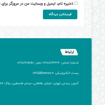
ذخیره نام، ایمیل و وبسایت من در مرورگر برای 
ارتباط
شـماره تمـاس: 02188896666 نمابر: 02188905150
پسـت الـکترونیـکی: info[at]namaz.ir
آدرس: پسـتی تهران، خیابان طالقانی، میدان فلسطین، پلاک 387 کدپستی: ۱۴۱۶۷۱۳۸۱۱