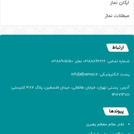
ارکان نماز
مبطلات نماز
ارتباط
شـماره تمـاس: 02188896666 نمابر: 02188905150
پسـت الـکترونیـکی: info[at]namaz.ir
آدرس: پسـتی تهران، خیابان طالقانی، میدان فلسطین، پلاک 387 کدپستی:
۱۴۱۶۷۱۳۸۱۱
پیوندها
دفتر مقام معظم رهبری