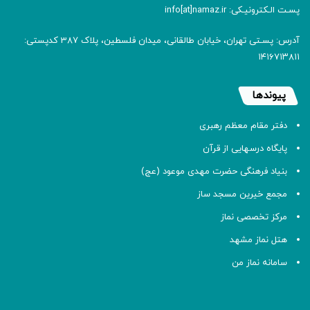
پسـت الـکترونیـکی: info[at]namaz.ir
آدرس: پسـتی تهران، خیابان طالقانی، میدان فلسطین، پلاک 387 کدپستی:
۱۴۱۶۷۱۳۸۱۱
پیوندها
دفتر مقام معظم رهبری
پایگاه درسهایی از قرآن
بنیاد فرهنگی حضرت مهدی موعود (عج)
مجمع خیرین مسجد ساز
مرکز تخصصی نماز
هتل نماز مشهد
سامانه نماز من