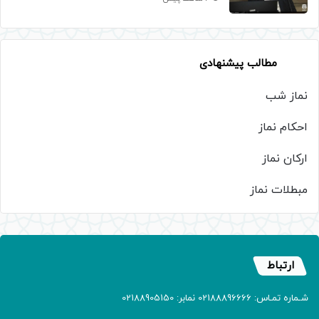
مطالب پیشنهادی
نماز شب
احکام نماز
ارکان نماز
مبطلات نماز
ارتباط
شـماره تمـاس: 02188896666 نمابر: 02188905150