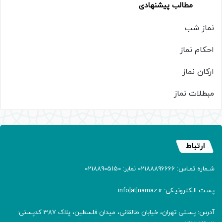
مطالب پیشنهادی
نماز شب
احکام نماز
ارکان نماز
مبطلات نماز
ارتباط
شـماره تمـاس: 02188896666 نمابر: 02188905150
پسـت الـکترونیـکی: info[at]namaz.ir
آدرس: پسـتی تهران، خیابان طالقانی، میدان فلسطین، پلاک 387 کدپستی: