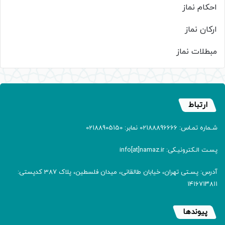
احکام نماز
ارکان نماز
مبطلات نماز
ارتباط
شـماره تمـاس: 02188896666 نمابر: 02188905150
پسـت الـکترونیـکی: info[at]namaz.ir
آدرس: پسـتی تهران، خیابان طالقانی، میدان فلسطین، پلاک 387 کدپستی:
۱۴۱۶۷۱۳۸۱۱
پیوندها