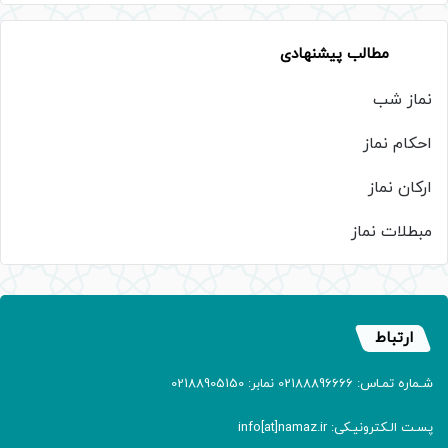
مطالب پیشنهادی
نماز شب
احکام نماز
ارکان نماز
مبطلات نماز
ارتباط
شـماره تمـاس: 02188896666 نمابر: 02188905150
پسـت الـکترونیـکی: info[at]namaz.ir