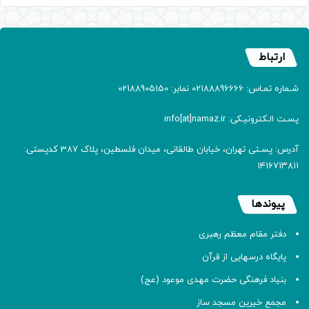
ارتباط
شـماره تمـاس: 02188896666 نمابر: 02188905150
پسـت الـکترونیـکی: info[at]namaz.ir
آدرس: پسـتی تهران، خیابان طالقانی، میدان فلسطین، پلاک 387 کدپستی:
۱۴۱۶۷۱۳۸۱۱
پیوندها
دفتر مقام معظم رهبری
پایگاه درسهایی از قرآن
بنیاد فرهنگی حضرت مهدی موعود (عج)
مجمع خیرین مسجد ساز