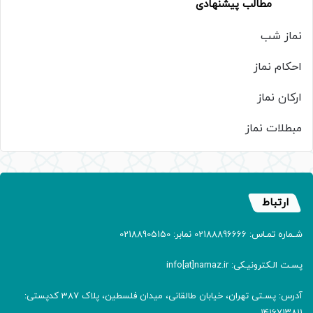
مطالب پیشنهادی
نماز شب
احکام نماز
ارکان نماز
مبطلات نماز
ارتباط
شـماره تمـاس: 02188896666 نمابر: 02188905150
پسـت الـکترونیـکی: info[at]namaz.ir
آدرس: پسـتی تهران، خیابان طالقانی، میدان فلسطین، پلاک 387 کدپستی:
۱۴۱۶۷۱۳۸۱۱