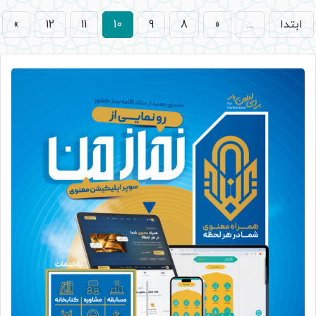
ابتدا
...
«
8
9
10
11
12
»