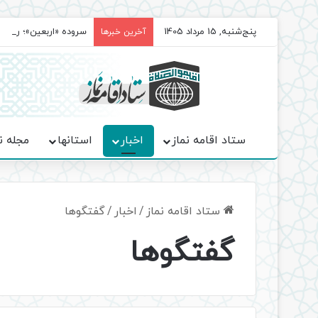
پنج‌شنبه, 15 مرداد 1405
سروده‌ «اربعین»؛ روا
آخرین خبرها
ستاد اقامه نماز
اخبار
استانها
مجله ن
ستاد اقامه نماز
/
اخبار
/
گفتگوها
گفتگوها