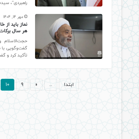
راهبردی”، سید
مهر 14, 1404
نماز باید از 
هر سال برکات
حجت‌الاسلام 
گفت‌وگویی با 
تأکید کرد و گفت
ابتدا
...
«
9
10