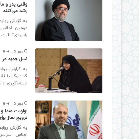
وقتی پدر و ما
رشد می‌کنند
به گزارش روابط
دومین اجلاس س
راهبردی”، آیت 
مهر 15, 1404
نسل جدید در 
به گزارش رواط
گفت‌وگو با فائ
ارتباط‌گیری با 
مهر 15, 1404
اولویت صدا و 
ترویج نماز بر
به گزارش رواب
اجلاس سراسری