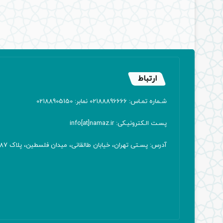
ارتباط
شـماره تمـاس: 02188896666 نمابر: 02188905150
پسـت الـکترونیـکی: info[at]namaz.ir
آدرس: پسـتی تهران، خیابان طالقانی، میدان فلسطین، پلاک 387 کدپستی: ۱۴۱۶۷۱۳۸۱۱