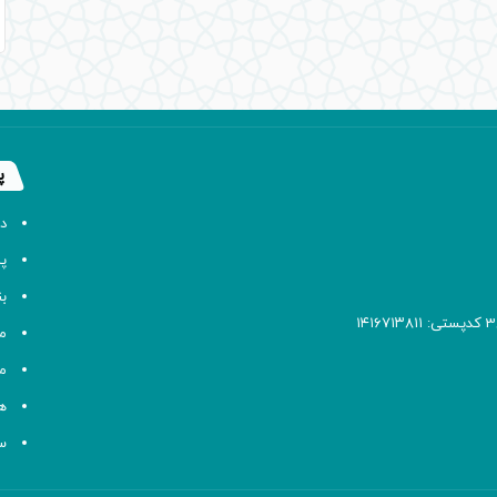
پ
د
پا
ب
م
م
ه
سا