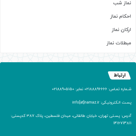
نماز شب
احکام نماز
ارکان نماز
مبطلات نماز
ارتباط
شـماره تمـاس: 02188896666 نمابر: 02188905150
پسـت الـکترونیـکی: info[at]namaz.ir
آدرس: پسـتی تهران، خیابان طالقانی، میدان فلسطین، پلاک 387 کدپستی:
۱۴۱۶۷۱۳۸۱۱