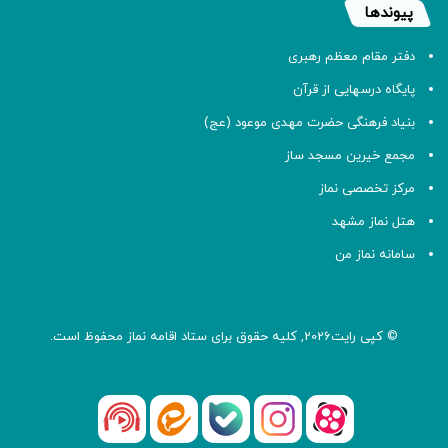
پیوندها
دفتر مقام معظم رهبری
پایگاه درسهایی از قرآن
بنیاد فرهنگی حضرت مهدی موعود (عج)
مجمع خیرین مسجد ساز
مرکز تخصصی نماز
هتل نماز مشهد
سامانه نماز من
© کپی رایت2026, کلیه حقوق برای ستاد اقامه
نماز
محفوظ است.
آپارات
بله
اینستاگرام
ایتا
شنوتو