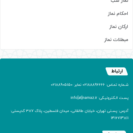
نماز شب
احکام نماز
ارکان نماز
مبطلات نماز
ارتباط
شـماره تمـاس: 02188896666 نمابر: 02188905150
پسـت الـکترونیـکی: info[at]namaz.ir
آدرس: پسـتی تهران، خیابان طالقانی، میدان فلسطین، پلاک 387 کدپستی:
۱۴۱۶۷۱۳۸۱۱