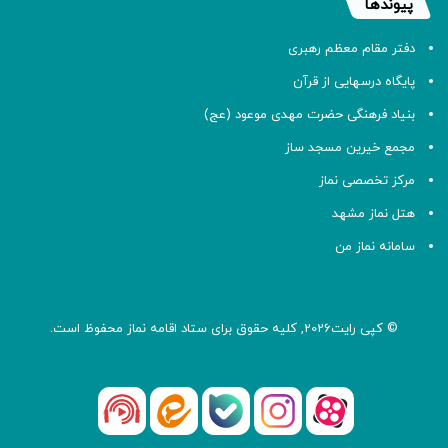
پیوندها
دفتر مقام معظم رهبری
پایگاه درسهایی از قرآن
بنیاد فرهنگی حضرت مهدی موعود (عج)
مجمع خیرین مسجد ساز
مرکز تخصصی نماز
هتل نماز مشهد
سامانه نماز من
© کپی رایت2026, کلیه حقوق برای ستاد اقامه
نماز
محفوظ است.
آپارات
بله
اینستاگرام
ایتا
شنوتو