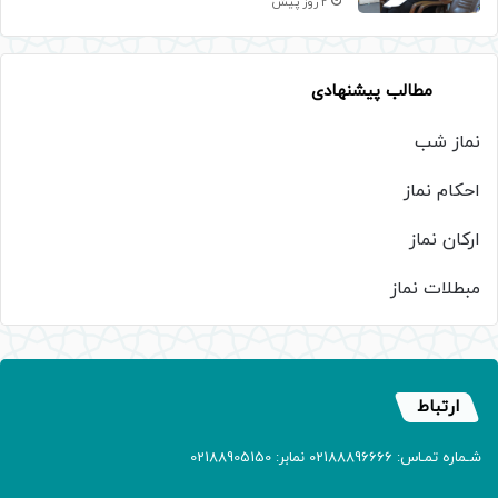
2 روز پیش
مطالب پیشنهادی
نماز شب
احکام نماز
ارکان نماز
مبطلات نماز
ارتباط
شـماره تمـاس: 02188896666 نمابر: 02188905150