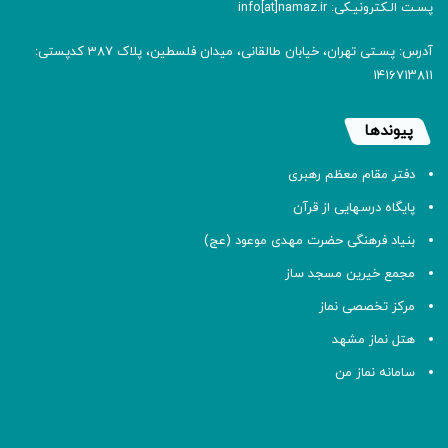
پسـت الـکترونیـکی: info[at]namaz.ir
آدرس: پسـتی تهران، خیابان طالقانی، میدان فلسطین، پلاک 387 کدپستی:
۱۴۱۶۷۱۳۸۱۱
پیوندها
دفتر مقام معظم رهبری
پایگاه درسهایی از قرآن
بنیاد فرهنگی حضرت مهدی موعود (عج)
مجمع خیرین مسجد ساز
مرکز تخصصی نماز
هتل نماز مشهد
سامانه نماز من