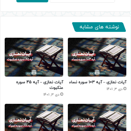
نوشته های مشابه
آیات نمازی – آیه 103 سوره نساء
آیات نمازی – آیه 45 سوره
عنکبوت
دی 3, 1401
دی 3, 1401