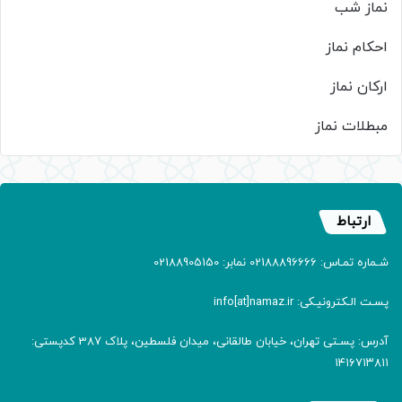
نماز شب
احکام نماز
ارکان نماز
مبطلات نماز
ارتباط
شـماره تمـاس: 02188896666 نمابر: 02188905150
پسـت الـکترونیـکی: info[at]namaz.ir
آدرس: پسـتی تهران، خیابان طالقانی، میدان فلسطین، پلاک 387 کدپستی:
۱۴۱۶۷۱۳۸۱۱