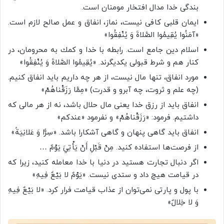
بندگى خدا مدال افتخار مومنان است.
ايمان قلبى كافى نيست، نماز، انفاق و عمل صالح لازم است.
«آمَنُوا يُقِيمُوا الصَّلاةَ وَ يُنْفِقُوا»
اسلام دين جامع است. رابطه با خدا و كمك به محرومان، در
كنار هم و شرط قبولى يكديگرند. «يُقِيمُوا الصَّلاةَ وَ يُنْفِقُوا»
مورد انفاق، تنها مال نيست، از هر چه داريم بايد انفاق كنيم.
(چه علم و ثروت، چه آبرو و قدرت) «مِمَّا رَزَقْناهُمْ»
انفاق بايد از رزق خدا يعنى مال حلال باشد، نه از هر مالى كه
داشتيم. فرمود: «رَزَقْناهُمْ» و نفرمود «عندكم»
انفاق بايد گاهى پنهان و گاهى آشكارا باشد. «سِرًّا وَ عَلانِيَةً»
از فرصت‌ها استفاده كنيد. مِنْ قَبْلِ أَنْ يَأْتِيَ يَوْمٌ‌ …
اگر دنبال تجارت هستيد در دنيا با خدا معامله كنيد، زيرا كه
در قيامت هيچ داد و ستدى نيست. «يَوْمٌ لا بَيْعٌ فِيهِ»
با پول و پارتى نمى‌توان از عذاب قيامت فرار كرد. «لا بَيْعٌ فِيهِ
وَ لا خِلالٌ»