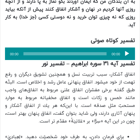
به آن بندگان من که ایمان آوردند بگو نماز به پا دارند و از آنچه
روزی آنها کردیم در نهان و آشکار انفاق کنند پیش از آنکه بیاید
روزی که نه چیزی توان خرید و نه دوستی کسی (جز خدا) به کار
آید.
تفسیر کوتاه صوتی
پخش‌کننده
00:00
00:00
صوت
تفسیر آیه 31 سوره ابراهیم – تفسیر نور
انفاق آشكار، سبب تربيت نسل و همچنین تشويق ديگران و رفع
تهمت از خود میشود. انفاق پنهانى عامل رشد و اخلاص است. البتّه
طبق گفته برخی مفسّران انفاق علنى مربوط به انفاق‌هاى واجب
مانند خمس و زكات است و انفاق مخفیانه مربوط به موارد
مستحبّ مثل صدقه است. با اين‌كه هر يك از انفاق آشكار و
پنهان آثارى دارند، ولى شايد بتوان گفت، انفاق پنهان بهتر است،
چون در اين آيه‌ «سِرًّا» بر «عَلانِيَةً» مقدّم تر است.
براى فرمان دادن، به طرف خود شخصيّت دهيد. «لِعِبادِيَ»