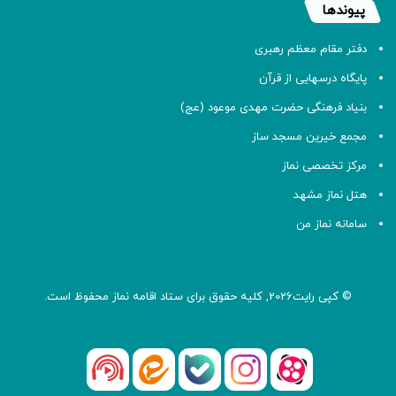
پیوندها
دفتر مقام معظم رهبری
پایگاه درسهایی از قرآن
بنیاد فرهنگی حضرت مهدی موعود (عج)
مجمع خیرین مسجد ساز
مرکز تخصصی نماز
هتل نماز مشهد
سامانه نماز من
© کپی رایت2026, کلیه حقوق برای ستاد اقامه
نماز
محفوظ است.
آپارات
بله
اینستاگرام
ایتا
شنوتو