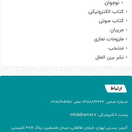
نوجوان
کتاب الکترونیکی
کتاب صوتی
مربیان
ملزومات نمازی
منتخب
نشر بین الملل
ارتباط
شـماره تمـاس: 02188896666 نمابر: 02188905150
پسـت الـکترونیـکی: info[at]namaz.ir
آدرس: پسـتی تهران، خیابان طالقانی، میدان فلسطین، پلاک 387 کدپستی: