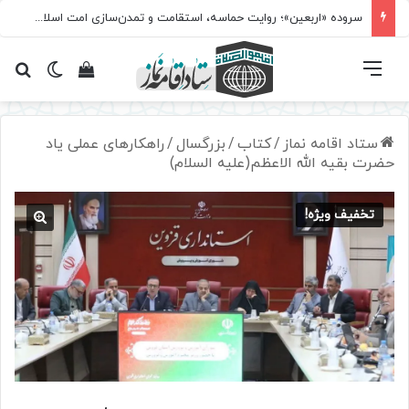
سروده‌ «اربعین»؛ روایت حماسه، استقامت و تمدن‌سازی امت اسلامی
فهرست
تغییر پ
مشاهده سبد 
جس
ستاد اقامه نماز
/
کتاب
/
بزرگسال
/
راهکارهای عملی یاد
حضرت بقیه الله الاعظم(علیه السلام)
تخفیف ویژه!