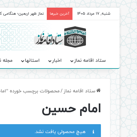
شنبه, 17 مرداد 1405
برگزاری باشکوه نمازهای جم
آخرین خبرها
ستاد اقامه نماز
اخبار
استانها
مجله ن
ستاد اقامه نماز
/
محصولات برچسب خورده “اما
امام حسین
هیچ محصولی یافت نشد.