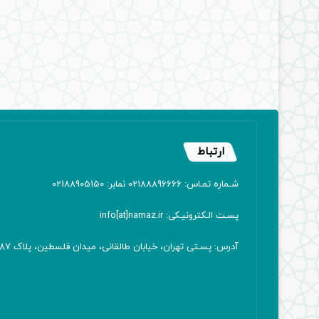
ارتباط
شـماره تمـاس: 02188896666 نمابر: 02188905150
پسـت الـکترونیـکی: info[at]namaz.ir
آدرس: پسـتی تهران، خیابان طالقانی، میدان فلسطین، پلاک 387 کدپستی: ۱۴۱۶۷۱۳۸۱۱