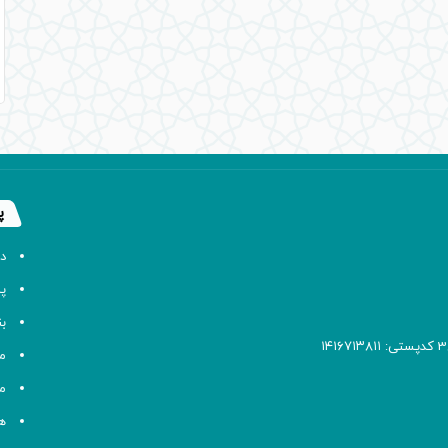
پ
د
پا
ب
م
م
ه