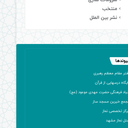
ملزومات نمازی
منتخب
نشر بین الملل
یوندها
فتر مقام معظم رهبری
یگاه درسهایی از قرآن
نیاد فرهنگی حضرت مهدی موعود (عج)
جمع خیرین مسجد ساز
رکز تخصصی نماز
تل نماز مشهد