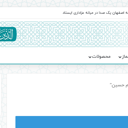
اعت در موکب فاطمه الزهرا (س)
ماز
محصولات
م حسین”