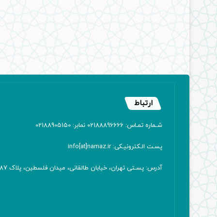
ارتباط
شـماره تمـاس: 02188896666 نمابر: 02188905150
پسـت الـکترونیـکی: info[at]namaz.ir
آدرس: پسـتی تهران، خیابان طالقانی، میدان فلسطین، پلاک 387 کدپستی: ۱۴۱۶۷۱۳۸۱۱