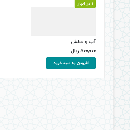
1 در انبار
آب و عطش
500,000
ریال
افزودن به سبد خرید