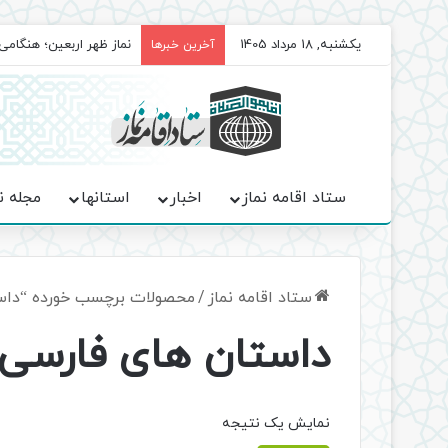
یکشنبه, 18 مرداد 1405
نماز ظهر اربعین؛ هنگامی
آخرین خبرها
ستاد اقامه نماز
اخبار
استانها
مجله ن
ستاد اقامه نماز
/
محصولات برچسب خورده “داستا
داستان های فارسی ق
نمایش یک نتیجه