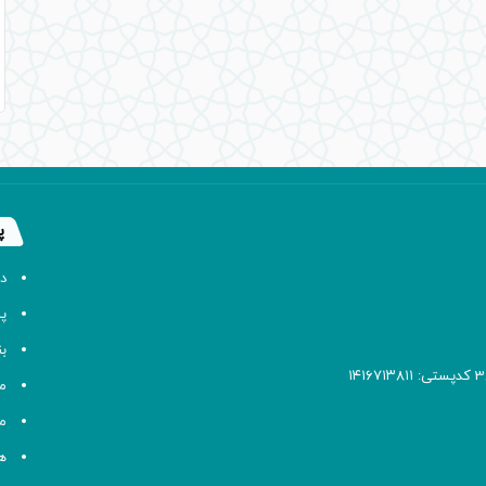
پ
د
پا
ب
م
م
ه