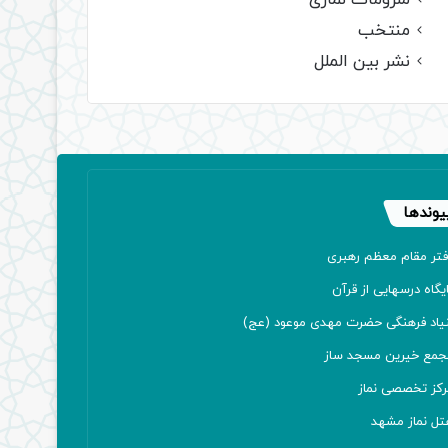
ملزومات نمازی
منتخب
نشر بین الملل
یوندها
فتر مقام معظم رهبری
یگاه درسهایی از قرآن
نیاد فرهنگی حضرت مهدی موعود (عج)
جمع خیرین مسجد ساز
رکز تخصصی نماز
تل نماز مشهد