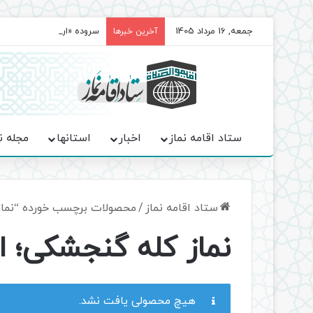
جمعه, 16 مرداد 1405
سروده‌ «اربعین»؛ روایت ح
آخرین خبرها
ستاد اقامه نماز
اخبار
استانها
مجله ن
ستاد اقامه نماز
/
محصولات برچسب خورده “نماز 
نماز کله گنجشکی؛ اح
هیچ محصولی یافت نشد.