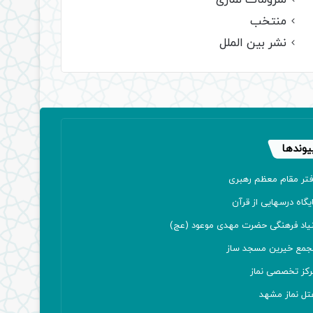
ملزومات نمازی
منتخب
نشر بین الملل
یوندها
فتر مقام معظم رهبری
یگاه درسهایی از قرآن
نیاد فرهنگی حضرت مهدی موعود (عج)
جمع خیرین مسجد ساز
رکز تخصصی نماز
تل نماز مشهد