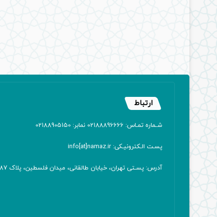
ارتباط
شـماره تمـاس: 02188896666 نمابر: 02188905150
پسـت الـکترونیـکی: info[at]namaz.ir
آدرس: پسـتی تهران، خیابان طالقانی، میدان فلسطین، پلاک 387 کدپستی: ۱۴۱۶۷۱۳۸۱۱