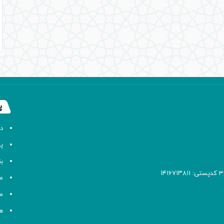
پ
د
پا
ب
م
م
ه