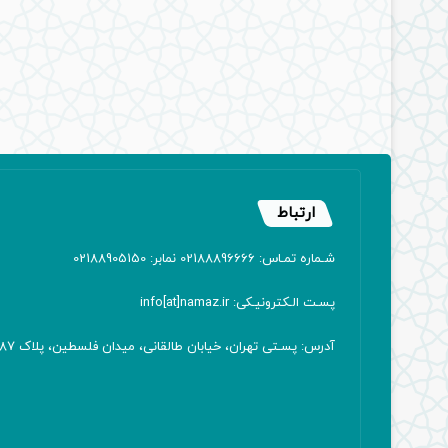
ارتباط
شـماره تمـاس: 02188896666 نمابر: 02188905150
پسـت الـکترونیـکی: info[at]namaz.ir
آدرس: پسـتی تهران، خیابان طالقانی، میدان فلسطین، پلاک 387 کدپستی: ۱۴۱۶۷۱۳۸۱۱