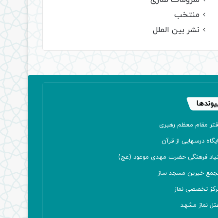
ملزومات نمازی
منتخب
نشر بین الملل
یوندها
فتر مقام معظم رهبری
یگاه درسهایی از قرآن
نیاد فرهنگی حضرت مهدی موعود (عج)
جمع خیرین مسجد ساز
رکز تخصصی نماز
تل نماز مشهد