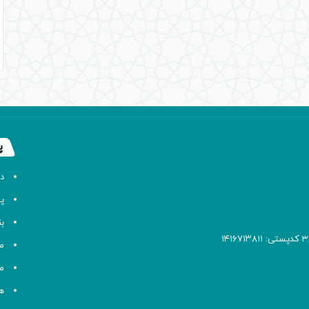
پ
د
پا
ب
م
م
ه