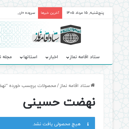
پنج‌شنبه, 15 مرداد 1405
سروده‌ «اربعین»؛ روا
آخرین خبرها
ستاد اقامه نماز
اخبار
استانها
مجله ن
ستاد اقامه نماز
/
محصولات برچسب خورده “نه
نهضت حسینی
هیچ محصولی یافت نشد.