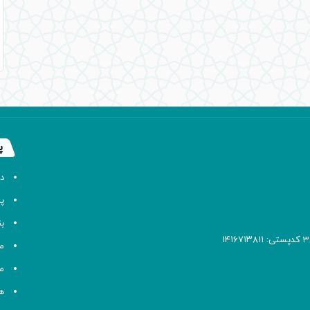
پ
د
پا
ب
م
م
ه