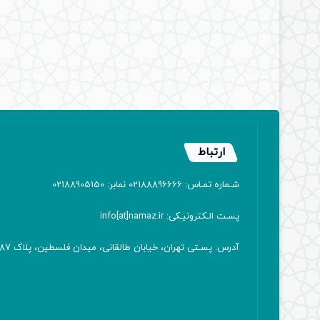
ارتباط
شـماره تمـاس: 02188896666 نمابر: 02188905150
پسـت الـکترونیـکی: info[at]namaz.ir
آدرس: پسـتی تهران، خیابان طالقانی، میدان فلسطین، پلاک 387 کدپستی: ۱۴۱۶۷۱۳۸۱۱