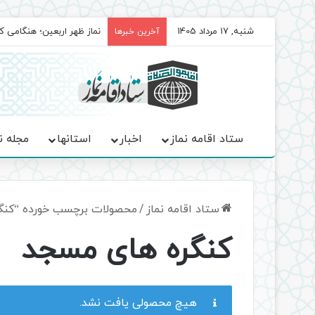
شنبه, 17 مرداد 1405
نماز ظهر اربعین؛ هنگامی ک
آخرین خبرها
ستاد اقامه نماز
اخبار
استانها
مجله ن
ستاد اقامه نماز
/
محصولات برچسب خورده “کنگ
کنگره های مسجد
هیچ محصولی یافت نشد.