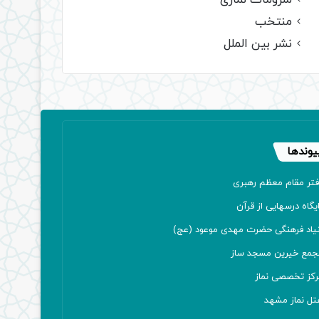
ملزومات نمازی
منتخب
نشر بین الملل
یوندها
فتر مقام معظم رهبری
یگاه درسهایی از قرآن
نیاد فرهنگی حضرت مهدی موعود (عج)
جمع خیرین مسجد ساز
رکز تخصصی نماز
تل نماز مشهد