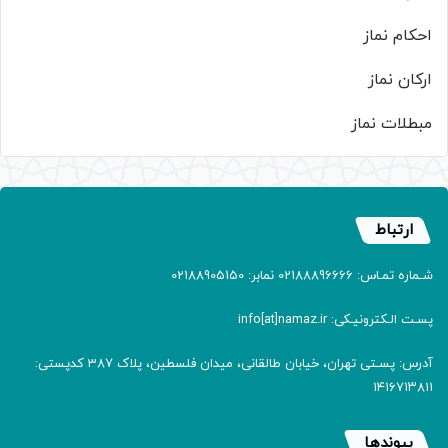
احکام نماز
ارکان نماز
مبطلات نماز
ارتباط
شـماره تمـاس: 02188896666 نمابر: 02188905150
پسـت الـکترونیـکی: info[at]namaz.ir
آدرس: پسـتی تهران، خیابان طالقانی، میدان فلسطین، پلاک 387 کدپستی:
۱۴۱۶۷۱۳۸۱۱
پیوندها