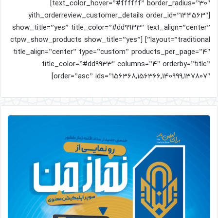
text_color_hover=”#ffffff” border_radius=”30″]
[yith_orderreview_customer_details order_id=”144563″
show_title=”yes” title_color=”#dd9933″ text_align=”center”
layout=”traditional”] [ctpw_show_products show_title=”yes”
title_align=”center” type=”custom” products_per_page=”4″
title_color=”#dd9933″ columns=”4″ orderby=”title”
order=”asc” ids=”156368,156366,140999,137807″]