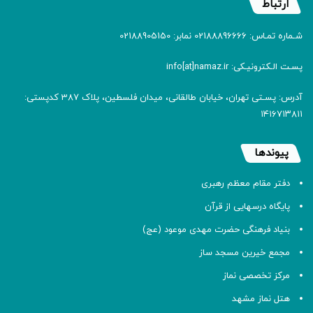
ارتباط
شـماره تمـاس: 02188896666 نمابر: 02188905150
پسـت الـکترونیـکی: info[at]namaz.ir
آدرس: پسـتی تهران، خیابان طالقانی، میدان فلسطین، پلاک 387 کدپستی:
۱۴۱۶۷۱۳۸۱۱
پیوندها
دفتر مقام معظم رهبری
پایگاه درسهایی از قرآن
بنیاد فرهنگی حضرت مهدی موعود (عج)
مجمع خیرین مسجد ساز
مرکز تخصصی نماز
هتل نماز مشهد