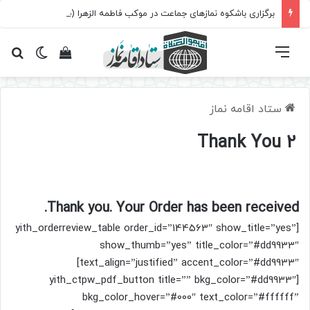
برگزاری باشکوه نمازهای جماعت در موکب فاطمه الزهرا (س)
فهرست
تغییر پ
مشاهده سبد 
جس
ستاد اقامه نماز
Thank You 2
Thank you. Your Order has been received.
[yith_orderreview_table order_id=”144563″ show_title=”yes”
show_thumb=”yes” title_color=”#dd9933″
text_align=”justified” accent_color=”#dd9933″]
[yith_ctpw_pdf_button title=”” bkg_color=”#dd9933″
bkg_color_hover=”#000″ text_color=”#ffffff”