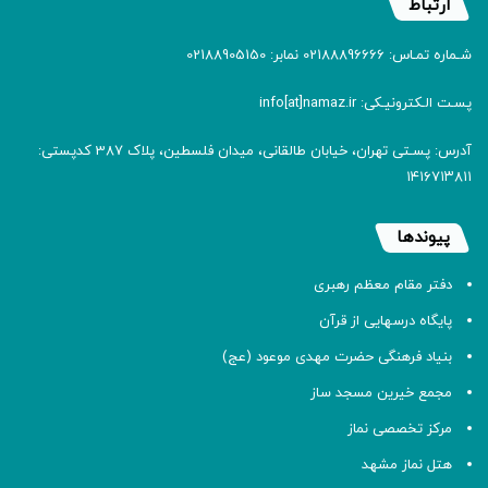
ارتباط
شـماره تمـاس: 02188896666 نمابر: 02188905150
پسـت الـکترونیـکی: info[at]namaz.ir
آدرس: پسـتی تهران، خیابان طالقانی، میدان فلسطین، پلاک 387 کدپستی:
۱۴۱۶۷۱۳۸۱۱
پیوندها
دفتر مقام معظم رهبری
پایگاه درسهایی از قرآن
بنیاد فرهنگی حضرت مهدی موعود (عج)
مجمع خیرین مسجد ساز
مرکز تخصصی نماز
هتل نماز مشهد