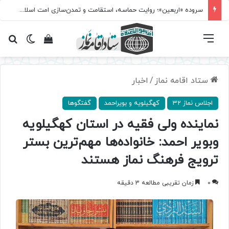
سروده‌ «اربعین»؛ روایت حماسه، استقامت و تمدن‌سازی امت اسلامی
فهرست
تغییر پ
مشاهده سبد 
جس
ستاد اقامه نماز
/
اخبار
اجلاس نماز 32
کهگیلویه و بویراحمد
گفتگوها
نماینده ولی فقیه در استان کهگیلویه
وبویر احمد: خانواده‌ها مهم‌ترین بستر
ترویج فرهنگ نماز هستند
0
زمان تقریبی مطالعه 3 دقیقه