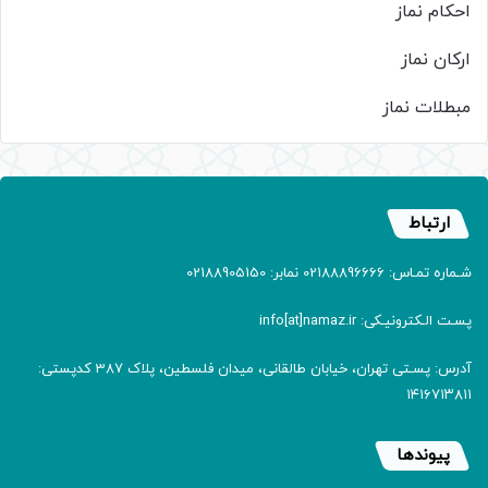
احکام نماز
ارکان نماز
مبطلات نماز
ارتباط
شـماره تمـاس: 02188896666 نمابر: 02188905150
پسـت الـکترونیـکی: info[at]namaz.ir
آدرس: پسـتی تهران، خیابان طالقانی، میدان فلسطین، پلاک 387 کدپستی:
۱۴۱۶۷۱۳۸۱۱
پیوندها