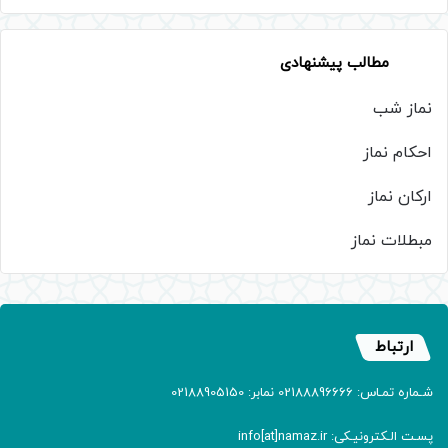
مطالب پیشنهادی
نماز شب
احکام نماز
ارکان نماز
مبطلات نماز
ارتباط
شـماره تمـاس: 02188896666 نمابر: 02188905150
پسـت الـکترونیـکی: info[at]namaz.ir