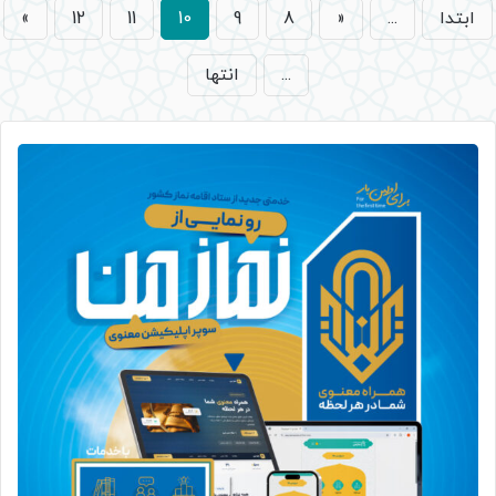
ابتدا
...
«
8
9
10
11
12
»
...
انتها