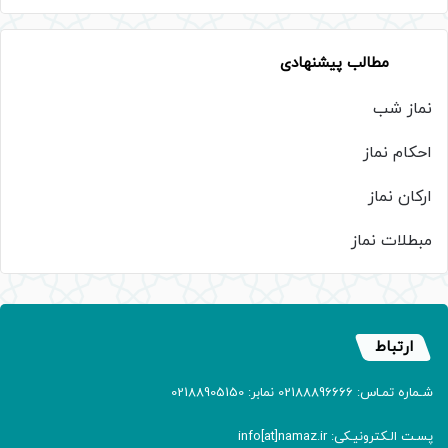
مطالب پیشنهادی
نماز شب
احکام نماز
ارکان نماز
مبطلات نماز
ارتباط
شـماره تمـاس: 02188896666 نمابر: 02188905150
پسـت الـکترونیـکی: info[at]namaz.ir