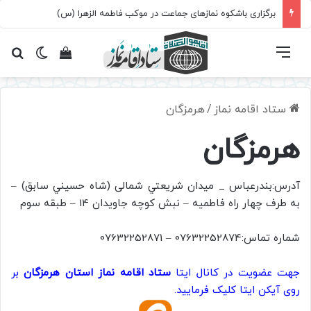
برگزاری باشکوه نمازهای جماعت در موکب فاطمه الزهرا (س)
فهرست
تغییر پ
مشاهده سبد 
جس
ستاد اقامه نماز
/
هرمزگان
هرمزگان
آدرس:بندرعباس _‌ ميدان شريعتي شمالی (شاه حسيني سابق) –
به طرف چهار راه فاطميه – نبش كوچه جاويدان 14 – طبقه سوم
شماره تماس:07632252874 – 07632252871
جهت عضویت در کانال ایتا
ستاد اقامه نماز استان هرمزگان
بر
روی آیکن ایتا کلیک فرمایید.