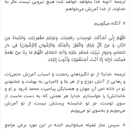
ترجمه: آنچه خدا بخواهد خواهد شد؛ هیچ نیرویی نیست مگر به
خداوند، از خدا آمرزش می‌خواهم.
7: آنگاه میگوییم:
اللّٰهُمَّ إِنِّى أَسْأَلُكَ مُوجِبَاتِ رَحْمَتِكَ، وَعَزائِمَ مَغْفِرَتِكَ، وَالنَّجاةَ مِنَ
النَّارِ، وَ مِنْ كُلِّ بَلِيَّةٍ، وَالْفَوْزَ بِالْجَنَّةِ، وَالرِّضْوانِ [الرِّضْوانَ‌] فِى دارِ
السَّلامِ، وَجِوَارَِ نَبِيِّكَ مُحَمَّدٍ عَلَيْهِ وَآلِهِ السَّلامُ، اللّٰهُمَّ مَا بِنَا مِنْ نِعْمَةٍ
فَمِنْكَ، لَاإِلٰهَ إِلّا أَنْتَ، أَسْتَغْفِرُكَ وَأَتُوبُ إِلَيْكَ.
ترجمه: خدایا! از تو انگیزه‌های رحمتت و اسباب آمرزش حتمی‌ات
و رهایی از آتش دوزخ و از هر بلا و کامیابی به بهشت و خشنودی
تو در خانه امن آن جهان و همسایگی پیامبرت محمد (درود بر او و
خاندانش) را خواستارم. خدایا هر نعمتی که به دست ماست از
سوی توست، جز تو شایسته پرستش نیست، از تو آمرزش
می‌جویم و به‌سوی تو می‌پویم.
8: سپس نماز غفیله میخوانیم. البته در این مورد برخی مراجع