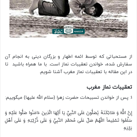
از مستحباتی که توسط ائمه اطهار و بزرگان دینی به انجام آن
سفارش شده، خواندن تعقیبات نماز است. با ما همراه باشید تا
در این مقاله با تعقیبات نماز مغرب آشنا شویم.
تعقیبات نماز مغرب
1: پس از خواندن تسبیحات حضرت زهرا (سلام الله علیها) میگوییم:
إِنَّ اللَّهَ وَ مَلائِكَتَهُ يُصَلُّونَ عَلَى النَّبِيِّ يَا أَيُّهَا الَّذِينَ ءَامَنُوا صَلُّوا عَلَيْهِ وَ
سَلِّمُوا تَسْلِيماً اللَّهُمَّ صَلِّ عَلَى مُحَمَّدٍ النَّبِيِّ وَ عَلَى ذُرِّيَّتِهِ وَ عَلَى أَهْلِ
بَيْتِهِ