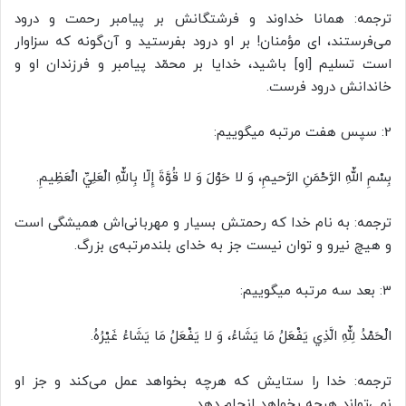
ترجمه: همانا خداوند و فرشتگانش بر پیامبر رحمت و درود
می‌فرستند، ای مؤمنان! بر او درود بفرستید و آن‌گونه که سزاوار
است تسلیم [او] باشید‌، خدایا بر محمّد پیامبر و فرزندان او و
خاندانش درود فرست.
2: سپس هفت مرتبه میگوییم:
بِسْمِ اللّهِ الرَّحْمَنِ الرَّحيمِ، وَ لا حَوْلَ وَ لا قُوَّةَ إِلّا بِاللّهِ الْعَلِيِّ الْعَظِيمِ.
ترجمه: به نام خدا که رحمتش بسیار و مهربانی‌اش همیشگی است
و هیچ نیرو و توان نیست جز به خدای بلندمرتبه‌ی بزرگ.
3: بعد سه مرتبه میگوییم:
الْحَمْدُ لِلّهِ الَّذِي يَفْعَلُ مَا يَشَاءُ، وَ لا يَفْعَلُ مَا يَشَاءُ غَيْرُهُ.
ترجمه: خدا را ستایش که هرچه بخواهد عمل می‌کند و جز او
نمی‌تواند هرچه بخواهد انجام دهد.