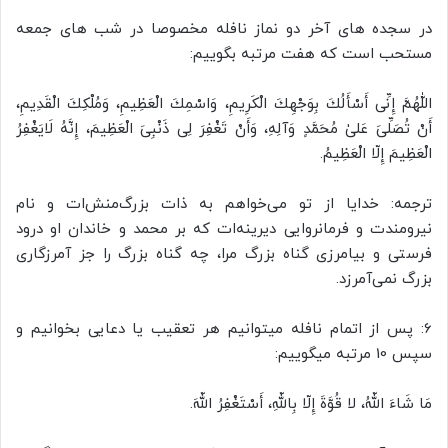
در سجده های آخر دو نماز نافله مخصوصا در شب های جمعه
مستحب است که هفت مرتبه بگوییم:
اللّٰهُمَّ إِنِّى أَسْأَلُكَ بِوَجْهِكَ الْكَرِيمِ، وَاسْمِكَ الْعَظِيمِ، وَمُلْكِكَ الْقَدِيمِ،
أَنْ تُصَلِّىَ عَلىٰ مُحَمَّدٍ وَآلِهِ، وَأَنْ تَغْفِرَ لِى ذَنْبِىَ الْعَظِيمَ، إِنَّهُ لَايَغْفِرُ
الْعَظِيمَ إِلّا الْعَظِيمُ.
ترجمه: خدایا از تو می‌خواهم به ذات بزرگ‌منش‌ات و نام
نیرومندت و فرمانروایی دیرینه‌ات که بر محمد و خاندان او درود
فرستی و بیامرزی گناه بزرگ مرا، چه گناه بزرگ را جز آمرزگاری
بزرگ نمی‌آمرزد.
6: پس از اتمام نافله میتوانیم هر تعقیب یا دعایی بخوانیم و
سپس 10 مرتبه میگوییم:
مَا شَاءَ اللّهُ، لا قُوَّةَ إِلّا بِاللّهِ، أَسْتَغْفِرُ اللّهَ.