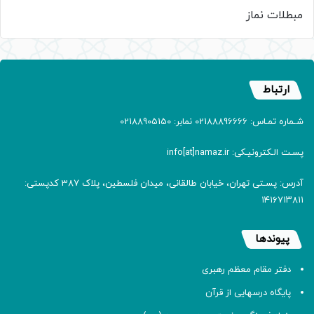
مبطلات نماز
ارتباط
شـماره تمـاس: 02188896666 نمابر: 02188905150
پسـت الـکترونیـکی: info[at]namaz.ir
آدرس: پسـتی تهران، خیابان طالقانی، میدان فلسطین، پلاک 387 کدپستی:
۱۴۱۶۷۱۳۸۱۱
پیوندها
دفتر مقام معظم رهبری
پایگاه درسهایی از قرآن