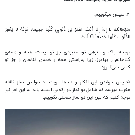
4: سپس میگوییم:
سُبْحَانَكَ لا إِلهَ إِلّا أَنْتَ، اغْفِرْ لِي ذُنُوبِي كُلَّهَا جَمِيعاً، فَإِنَّهُ لا يَغْفِرُ
الذُّنُوبَ كُلَّهَا جَمِيعاً إِلّا أَنْتَ.
ترجمه: پاک و منزهی تو، معبودی جز تو نیست، همه و همه‌ی
گناهانم را بیامرز، زیرا به‌راستی همه و همه‌ی گناهان را جز تو
کسی نمی‌آمرزد.
5: پس خواندن این اذکار و دعاها نوبت به خواندن نماز نافله
مغرب میرسد که شامل دو نماز دو رکعتی است، باید به این امر نیز
توجه کنیم که بین این دو نماز سخنی نگوییم.