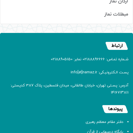
ارکان نماز
مبطلات نماز
ارتباط
شـماره تمـاس: 02188896666 نمابر: 02188905150
پسـت الـکترونیـکی: info[at]namaz.ir
آدرس: پسـتی تهران، خیابان طالقانی، میدان فلسطین، پلاک 387 کدپستی:
۱۴۱۶۷۱۳۸۱۱
پیوندها
دفتر مقام معظم رهبری
پایگاه درسهایی از قرآن