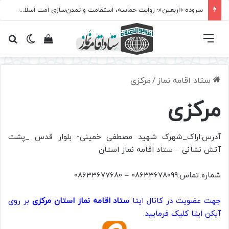
سروده‌ «اربعین»؛ روایت حماسه، استقامت و تمدن‌سازی امت اسلامی
فهرست
تغییر پ
مشاهده سبد 
جس
ستاد اقامه نماز
/
مرکزی
مرکزی
آدرس:اراک_شهرک شهید مصطفی خمینی- بلوار قدس _پشت
آتش نشانی – ستاد اقامه نماز استان
شماره تماس:08633678099 – 08633677680
جهت عضویت در کانال ایتا
ستاد اقامه نماز استان مرکزی
بر روی
آیکن ایتا کلیک فرمایید.