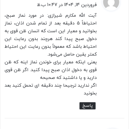
ف
فروردین 14, 1404 در 10:47 ب.ظ
ت
آیت الله مکارم شیرازی: در مورد نماز صبح،
:
احتیاطاً 5 دقیقه بعد از تمام شدن اذان، نماز
بخوانید و معیار این است که انسان ظن قوی به
دخول صبح پیدا کند هرچند بدون رعایت این
احتیاط باشد که معمولاً بدون رعایت این احتیاط
کمتر یقین حاصل می‌شود.
یعنی اینکه معیار برای خوندن نماز اینه که ظن
قوی به دخول اذان صبح پیدا کنید. اگر ظن قوی
دارید و یا داشتید که صحیحه
اگر ندارید ترجیحا چند دقیقه ای تحمل کنید بعد
بخونید
پاسخ