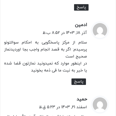
پاسخ
ادمین
گ
ف
آذر 18, 1403 در 8:52 ب.ظ
ت
سلام از مرکز پاسخگویی به احکام سوالتونو
:
پرسیدم: اگر به قصد انجام واجب بجا اوردیدنماز
صحیح است
در اینطور موارد که نمیدونید نمازتون قضا شده
یا خیر به نیت ما فی ذمه بخونید
پاسخ
حمید
گ
ف
اسفند 21, 1403 در 5:23 ق.ظ
ت