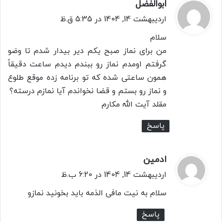
ابوالفضل
گ
ف
اردیبهشت 14, 1404 در 5:35 ق.ظ
ت
سلام
:
من برای نماز صبح یکم دیر بیدار شدم تا وضو
گرفتم اومدم نماز رو ببندم دیدم ساعت دقیقاً
همون ساعتی شده که تو برنامه زده موقع طلوع
و نماز رو بستم و قضا نخواندم آیا نمازم درسته؟
مقلد آیت الله مکارم
پاسخ
ادمین
گ
ف
اردیبهشت 14, 1404 در 6:20 ب.ظ
ت
سلام به نیت مافی الذمه باید بخونید نمازو
:
پاسخ