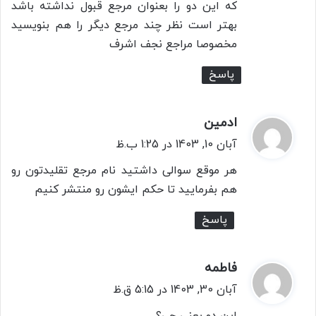
که این دو را بعنوان مرجع قبول نداشته باشد
بهتر است نظر چند مرجع دیگر را هم بنویسید
مخصوصا مراجع نجف اشرف
پاسخ
ادمین
گ
ف
آبان 10, 1403 در 1:25 ب.ظ
ت
هر موقع سوالی داشتید نام مرجع تقلیدتون رو
:
هم بفرمایید تا حکم ایشون رو منتشر کنیم
پاسخ
فاطمه
گ
ف
آبان 30, 1403 در 5:15 ق.ظ
ت
این دو یعنی چی؟