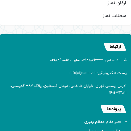
ارکان نماز
مبطلات نماز
ارتباط
شـماره تمـاس: 02188896666 نمابر: 02188905150
پسـت الـکترونیـکی: info[at]namaz.ir
آدرس: پسـتی تهران، خیابان طالقانی، میدان فلسطین، پلاک 387 کدپستی:
۱۴۱۶۷۱۳۸۱۱
پیوندها
دفتر مقام معظم رهبری