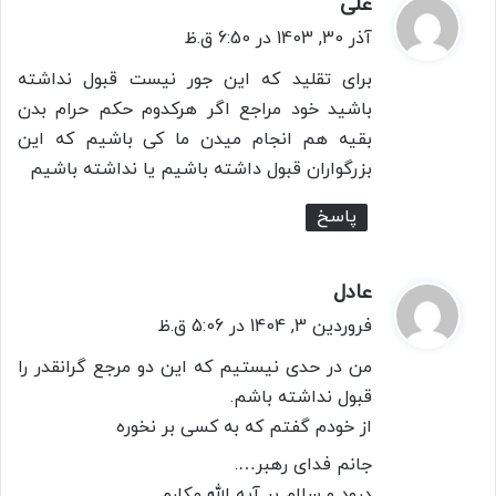
علی
گ
ف
آذر 30, 1403 در 6:50 ق.ظ
ت
برای تقلید که این جور نیست قبول نداشته
:
باشید خود مراجع اگر هرکدوم حکم حرام بدن
بقیه هم انجام میدن ما کی باشیم که این
بزرگواران قبول داشته باشیم یا نداشته باشیم
پاسخ
عادل
گ
ف
فروردین 3, 1404 در 5:06 ق.ظ
ت
من در حدی نیستیم که این دو مرجع گرانقدر را
:
قبول نداشته باشم.
از خودم گفتم که به کسی بر نخوره
جانم فدای رهبر….
درود و سلام بر آیه الله مکارم….