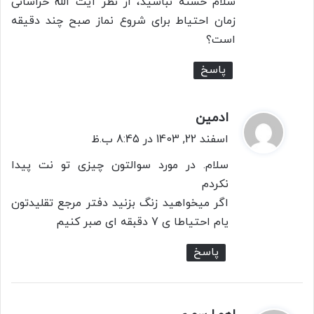
سلام خسته نباشید، از نظر آیت الله خراسانی
:
زمان احتیاط برای شروع نماز صبح چند دقیقه
است؟
پاسخ
ادمین
گ
ف
اسفند 22, 1403 در 8:45 ب.ظ
ت
سلام. در مورد سوالتون چیزی تو نت پیدا
:
نکردم
اگر میخواهید زنگ بزنید دفتر مرجع تقلیدتون
یام احتیاطا ی 7 دقبقه ای صبر کنیم
پاسخ
گ