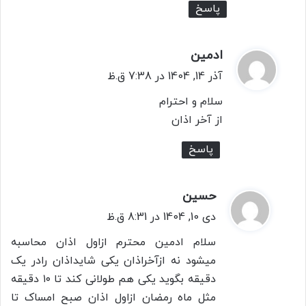
پاسخ
ادمین
گ
ف
آذر 14, 1404 در 7:38 ق.ظ
ت
سلام و احترام
:
از آخر اذان
پاسخ
حسین
گ
ف
دی 10, 1404 در 8:31 ق.ظ
ت
سلام ادمین محترم ازاول اذان محاسبه
:
میشود نه ازآخراذان یکی شایداذان رادر یک
دقیقه بگوید یکی هم طولانی کند تا ۱۰ دقیقه
مثل ماه رمضان ازاول اذان صبح امساک تا