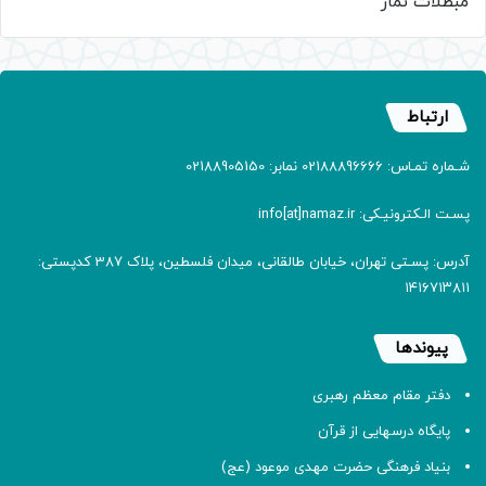
مبطلات نماز
ارتباط
شـماره تمـاس: 02188896666 نمابر: 02188905150
پسـت الـکترونیـکی: info[at]namaz.ir
آدرس: پسـتی تهران، خیابان طالقانی، میدان فلسطین، پلاک 387 کدپستی:
۱۴۱۶۷۱۳۸۱۱
پیوندها
دفتر مقام معظم رهبری
پایگاه درسهایی از قرآن
بنیاد فرهنگی حضرت مهدی موعود (عج)