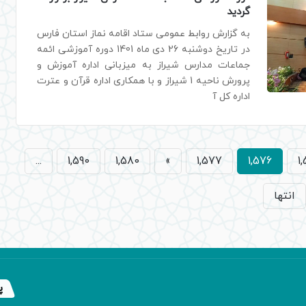
گردید
به گزارش روابط عمومی ستاد اقامه نماز استان فارس
در تاریخ دوشنبه 26 دی ماه 1401 دوره آموزشی ائمه
جماعات مدارس شیراز به میزبانی اداره آموزش و
پرورش ناحیه 1 شیراز و با همکاری اداره قرآن و عترت
اداره کل آ
...
1,590
1,580
»
1,577
1,576
1
انتها
پ