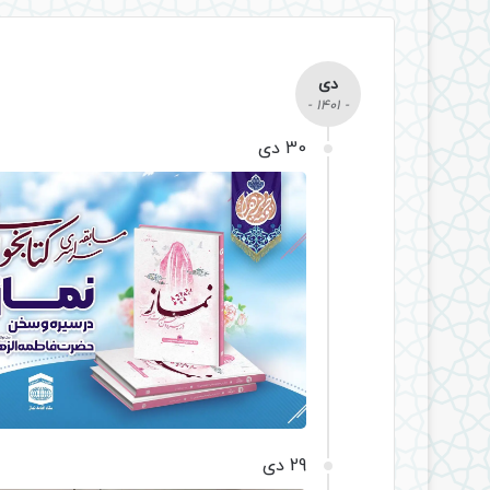
دی
- 1401 -
30 دی
29 دی