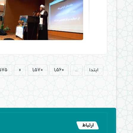
ابتدا
...
1,560
1,570
«
,575
ارتباط