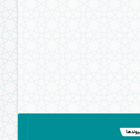
یوندها