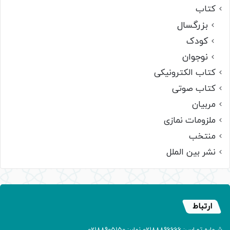
کتاب
بزرگسال
کودک
نوجوان
کتاب الکترونیکی
کتاب صوتی
مربیان
ملزومات نمازی
منتخب
نشر بین الملل
ارتباط
شـماره تمـاس: 02188896666 نمابر: 02188905150