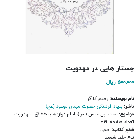
جستار هایی در مهدویت
500,000
ریال
نام نویسنده:
رحیم کارگر
ناشر:
بنیاد فرهنگی حضرت مهدی موعود (عج)
موضوع:
محمد بن حسن (عج)، امام دوازدهم، 255ق. مهدویت
تعداد صفحه:
319
قطع کتاب:
رقعی
نوع جلد
: شومیز