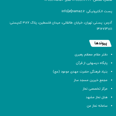
پسـت الـکترونیـکی: info[at]namaz.ir
آدرس: پسـتی تهران، خیابان طالقانی، میدان فلسطین، پلاک 387 کدپستی:
۱۴۱۶۷۱۳۸۱۱
پیوندها
دفتر مقام معظم رهبری
پایگاه درسهایی از قرآن
بنیاد فرهنگی حضرت مهدی موعود (عج)
مجمع خیرین مسجد ساز
مرکز تخصصی نماز
هتل نماز مشهد
سامانه نماز من