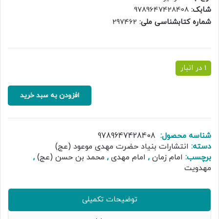
شابک:
9789647428408
شماره کتابشناسی ملی:
297462
1 در انبار
جستار
افزودن به سبد خرید
هایی
در
مهدویت
عدد
شناسه محصول:
9789647428408
دسته:
انتشارات بنیاد حضرت مهدی موعود (عج)
برچسب:
امام زمان
,
امام مهدی
,
محمد بن حسن (عج)
,
مهدویت
توضیحات تکمیلی