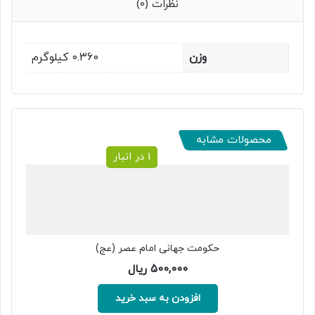
نظرات (0)
وزن
0.360 کیلوگرم
محصولات مشابه
1 در انبار
حکومت جهانی امام عصر (عج)
500,000
ریال
افزودن به سبد خرید