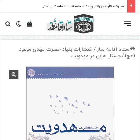
سروده‌ «اربعین»؛ روایت حماسه، استقامت و تمدن‌سازی امت اسلامی
فهرست
تغییر پ
مشاهده سبد 
جس
ستاد اقامه نماز
/
انتشارات بنیاد حضرت مهدی موعود
(عج)
/
جستار هایی در مهدویت