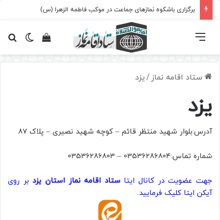
برگزاری باشکوه نمازهای جماعت در موکب فاطمه الزهرا (س)
فهرست
تغییر پ
مشاهده سبد 
جس
ستاد اقامه نماز
/
یزد
یزد
آدرس:بلوار شهید منتظر قائم – کوچه شهید نصیری – پلاک 87
شماره تماس:03536286804 – 03536286803
جهت عضویت در کانال ایتا
ستاد اقامه نماز استان یزد
بر روی
آیکن ایتا کلیک فرمایید.