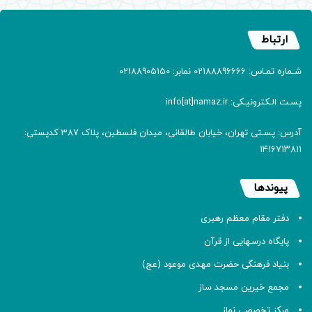
ارتباط
شـماره تمـاس: 02188896666 نمابر: 02188905150
پسـت الـکترونیـکی: info[at]namaz.ir
آدرس: پسـتی تهران، خیابان طالقانی، میدان فلسطین، پلاک 387 کدپستی:
۱۴۱۶۷۱۳۸۱۱
پیوندها
دفتر مقام معظم رهبری
پایگاه درسهایی از قرآن
بنیاد فرهنگی حضرت مهدی موعود (عج)
مجمع خیرین مسجد ساز
مرکز تخصصی نماز