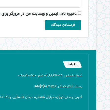
ذخیره نام، ایمیل و وبسایت من در مرورگر برای 
ارتباط
شـماره تمـاس: 02188896666 نمابر: 02188905150
پسـت الـکترونیـکی: info[at]namaz.ir
آدرس: پسـتی تهران، خیابان طالقانی، میدان فلسطین، پلاک 387 کدپستی: ۱۴۱۶۷۱۳۸۱۱