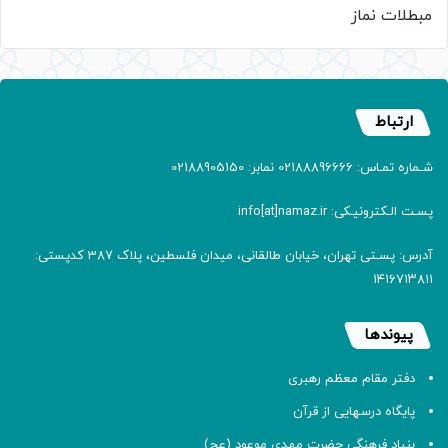
مبطلات نماز
ارتباط
شـماره تمـاس: 02188896666 نمابر: 02188905150
پسـت الـکترونیـکی: info[at]namaz.ir
آدرس: پسـتی تهران، خیابان طالقانی، میدان فلسطین، پلاک 387 کدپستی:
۱۴۱۶۷۱۳۸۱۱
پیوندها
دفتر مقام معظم رهبری
پایگاه درسهایی از قرآن
بنیاد فرهنگی حضرت مهدی موعود (عج)