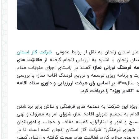
ماز استان زنجان به نقل از روابط عمومی
شرکت گاز استان
ان زنجان با اشاره به ارزیابی انجام گرفته از
فعّالیّت های
ه فرهنگ نورانی نماز؛
گفت: در راستای اجرای منویّات مقام
ت و برنامه ریزی توسعه و ترویج فرهنگ اقامه نماز؛ با بررسی
ل1400؛
بر اساس رای هیئت اررزیابی و داوری ستاد اقامه
 ویژه این شرکت به دغدغه های فرهنگی و تلاش برای برداشتن
اقدام به تجمیع شورای اقامه نماز، شورای امر به معروف و نهی
بسیج و امور و ایثارگران، کمیته عفاف و حجاب و اموربانوان
” شورای فرهنگی” شرکت گاز استان زنجان شده است تا در
یی و عدم موازی کاری فعّالیت های صورت گرفته و ارتقای کیفی