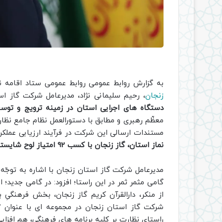
به گزارش روابط عمومی روابط عمومی ستاد اقامه ن
زنجان
، رحیم سلیمانی نژاد، مدیرعامل شرکت گاز است
دستگاه های اجرایی استان در زمینه ترویج و توسع
معظّم رهبری و مطابق با دستورالعمل نظام جامع نظار
مستندات ارسالی این شرکت در فرآیند ارزیابی عملکرد سا
نماز استان، گاز زنجان با کسب 92 امتیاز لوح شایسته “تقدیر ویژه” را دریافت کرد.
مدیرعامل شرکت گاز استان زنجان با اشاره به توجّه
گامی مثمر ثمر در این راستا؛ افزود: در گامی جدید؛ 
از منکر، دارالقرآن کریم گاز زنجان، بخش فرهنگیِ 
شرکت گاز استان زنجان در مجموعه ای با عنوان 
راستای نظارت بر کلیه برنامه های فرهنگی، هم افزا