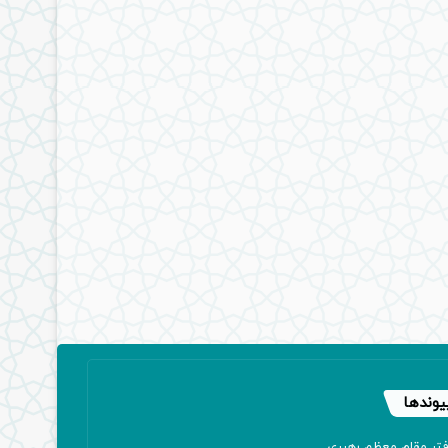
یوندها
فتر مقام معظم رهبری