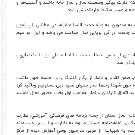
 ادارات پيگير وضعيت نماز و نماز خانه باشند و آسیب‌ها و
طه و مسیر مرتبط چاره‌اندیشی شود.
ه مدعوین، به ويژه حجت الاسلام ابراهيمي مطالبي را پيرامون
مت جامعه در گرو برپايي نماز جماعت مي باشد و اين امر مهم
 استان از حسن انتخاب حجت الاسلام علي توپا اسفندياري ،
ادآور شد.
ن، ضمن تقدیر و تشکر از برگزار کنندگان این جلسه اظهار داشت
 خون شهدا وحفظ نماز بعنوان عمود دين مسئوليم وتاكيد كرد
ه اتفاق كاركنان درنماز جماعت اول وقت حضور فعال داشته
امه نماز استان از جمله برنامه هاي فرهنگي، آموزشي، نظارت
گيري تفاهمنامه مسائل مربوط به نظارت و ارزيابي و سامانه
پاسخ به شبهات از طريق مدرسين بومي آموزش ديده از مركز