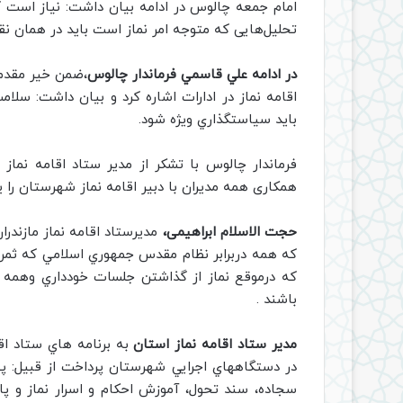
امام جمعه چالوس در ادامه بيان داشت: نياز است كه
تحلیل‌هایی که متوجه امر نماز است باید در همان نق
در ادامه علي قاسمي فرماندار چالوس
،ضمن خیر مقدم ب
اقامه نماز در ادارات اشاره كرد و بيان داشت: سلا
بايد سياستگذاري ويژه شود.
فرماندار چالوس با تشکر از مدیر ستاد اقامه نماز
همکاری همه مدیران با دبیر اقامه نماز شهرستان را ی
حجت الاسلام ابراهیمی،
مدیرستاد اقامه نماز مازندرا
كه همه دربرابر نظام مقدس جمهوري اسلامي كه ثمره
كه درموقع نماز از گذاشتن جلسات خودداري وهمه ب
باشند .
مدير ستاد اقامه نماز استان
به برنامه هاي ستاد اق
در دستگاههاي اجرايي شهرستان پرداخت از قبيل: پي
سجاده، سند تحول، آموزش احكام و اسرار نماز و 