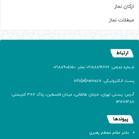
ارکان نماز
مبطلات نماز
ارتباط
شـماره تمـاس: 02188896666 نمابر: 02188905150
پسـت الـکترونیـکی: info[at]namaz.ir
آدرس: پسـتی تهران، خیابان طالقانی، میدان فلسطین، پلاک 387 کدپستی:
۱۴۱۶۷۱۳۸۱۱
پیوندها
دفتر مقام معظم رهبری