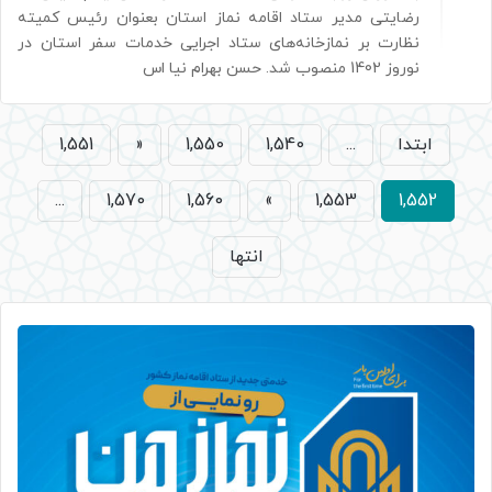
رضایتی مدیر ستاد اقامه نماز استان بعنوان رئیس کمیته
نظارت بر نمازخانه‌های ستاد اجرایی خدمات سفر استان در
نوروز 1402 منصوب شد. حسن بهرام نیا اس
ابتدا
...
1,540
1,550
«
1,551
...
1,570
1,560
»
1,553
1,552
انتها