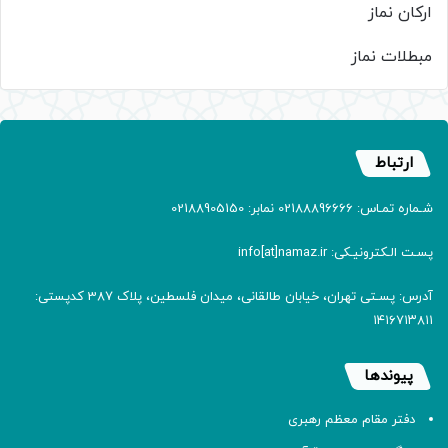
ارکان نماز
مبطلات نماز
ارتباط
شـماره تمـاس: 02188896666 نمابر: 02188905150
پسـت الـکترونیـکی: info[at]namaz.ir
آدرس: پسـتی تهران، خیابان طالقانی، میدان فلسطین، پلاک 387 کدپستی:
۱۴۱۶۷۱۳۸۱۱
پیوندها
دفتر مقام معظم رهبری