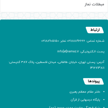
مبطلات نماز
ارتباط
شـماره تمـاس: 02188896666 نمابر: 02188905150
پسـت الـکترونیـکی: info[at]namaz.ir
آدرس: پسـتی تهران، خیابان طالقانی، میدان فلسطین، پلاک 387 کدپستی:
۱۴۱۶۷۱۳۸۱۱
پیوندها
دفتر مقام معظم رهبری
پایگاه درسهایی از قرآن
بنیاد فرهنگی حضرت مهدی موعود (عج)