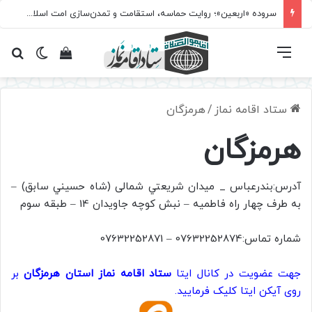
سروده‌ «اربعین»؛ روایت حماسه، استقامت و تمدن‌سازی امت اسلامی
فهرست
تغییر پ
مشاهده سبد 
جس
ستاد اقامه نماز
/
هرمزگان
هرمزگان
آدرس:بندرعباس _‌ ميدان شريعتي شمالی (شاه حسيني سابق) –
به طرف چهار راه فاطميه – نبش كوچه جاويدان 14 – طبقه سوم
شماره تماس:07632252874 – 07632252871
جهت عضویت در کانال ایتا
ستاد اقامه نماز استان هرمزگان
بر
روی آیکن ایتا کلیک فرمایید.