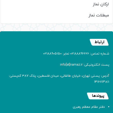
ارکان نماز
مبطلات نماز
ارتباط
شـماره تمـاس: 02188896666 نمابر: 02188905150
پسـت الـکترونیـکی: info[at]namaz.ir
آدرس: پسـتی تهران، خیابان طالقانی، میدان فلسطین، پلاک 387 کدپستی:
۱۴۱۶۷۱۳۸۱۱
پیوندها
دفتر مقام معظم رهبری